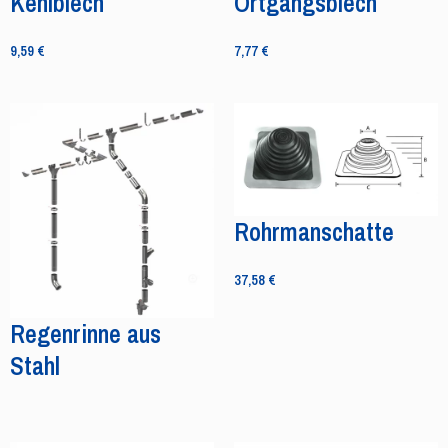
Kehlblech
Ortgangsblech
9,59
€
7,77
€
Rohrmanschatte
37,58
€
Regenrinne aus
Stahl