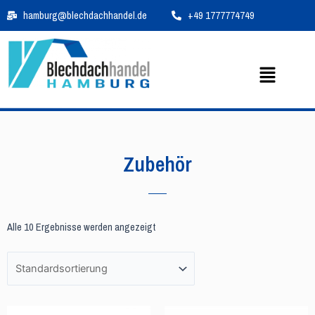
Zum
hamburg@blechdachhandel.de
+49 1777774749
Inhalt
springen
Menü
Zubehör
Alle 10 Ergebnisse werden angezeigt