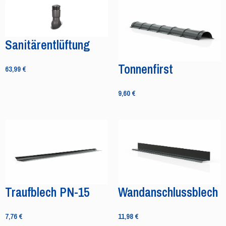
Sanitärentlüftung
Tonnenfirst
63,99
€
9,60
€
Traufblech PN-15
Wandanschlussblech
7,76
€
11,98
€